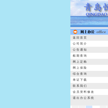
·
返 回 首 页
·
公 司 简 介
·
公 告 通 知
·
船 期 查 询
·
网 上 定 舱
·
网 上 保 险
·
综 合 查 询
·
单 证 下 载
·
联 系 我 们
·
会 员 资 料 修 改
·
退 出 办 公 系 统