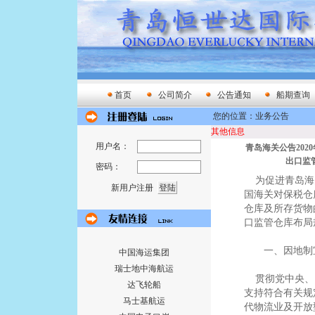
首页
公司简介
公告通知
船期查询
您的位置：业务公告
其他信息
用户名：
青岛海关公告202
出口监
密码：
为促进青岛海
新用户注册
国海关对保税仓
仓库及所存货物
口监管仓库布局
一、因地制宜
中国海运集团
瑞士地中海航运
贯彻党中央、
达飞轮船
支持符合有关规
马士基航运
代物流业及开放