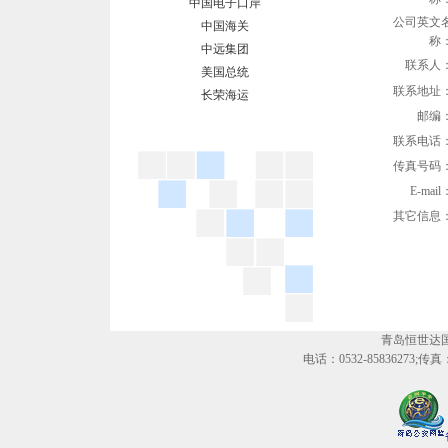
中国电子口岸
公司英文
中国海关
称
中远集团
联系人
美国总统
联系地址
长荣海运
邮编
联系电话
传真号码
E-mail
其它信息
青岛恒世达国
电话：0532-85836273;传真：