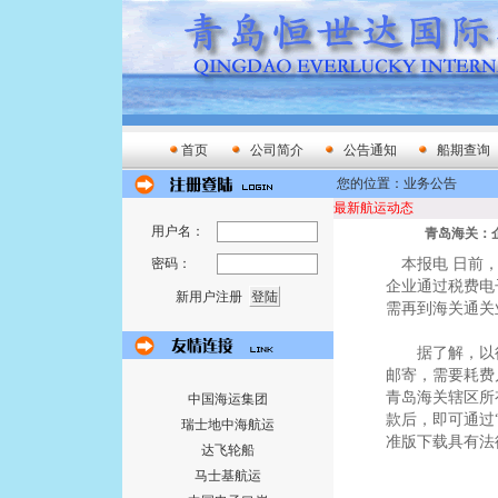
首页
公司简介
公告通知
船期查询
您的位置：业务公告
最新航运动态
用户名：
青岛海关：
本报电 日前，
密码：
企业通过税费电
新用户注册
需再到海关通关
据了解，以往
邮寄，需要耗费
青岛海关辖区所
中国海运集团
款后，即可通过
瑞士地中海航运
准版下载具有法
达飞轮船
马士基航运