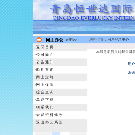
您的位置：
用户登录中心
·
返 回 首 页
本服务项目只对我公司
·
公 司 简 介
·
公 告 通 知
用户
·
船 期 查 询
密码
·
网 上 定 舱
·
网 上 保 险
·
综 合 查 询
·
单 证 下 载
·
联 系 我 们
·
会 员 资 料 修 改
·
退 出 办 公 系 统